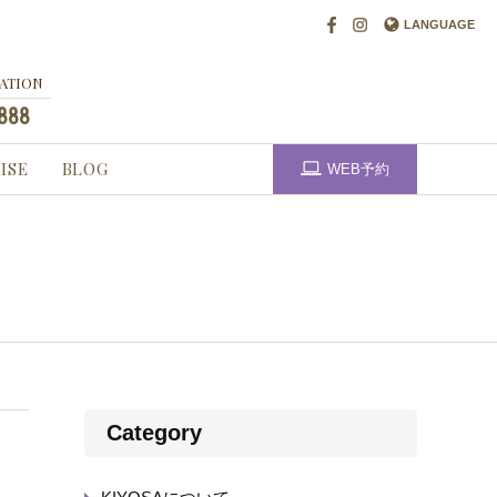
l Beauty
facebook
instagram
LANGUAGE
ATION
888
ISE
BLOG
WEB予約
Category