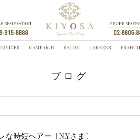
KIYOSA Japanese Tota
E RESERVATION
PHONE RESERV
9-915-8888
02-8805-8
ERVICES
CAMPAIGN
SALON
CAREERS
FRANCH
ブログ
な時短ヘアー〔N.Yさま〕